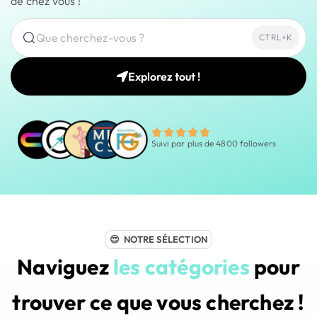
de chez vous !
Que cherchez-vous ?
CTRL+K
Explorez tout !
Suivi par plus de 4800 followers
😍 NOTRE SÉLECTION
Naviguez
les catégories
pour
trouver ce que vous cherchez !