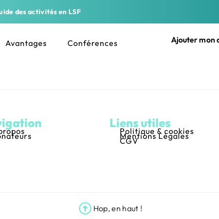
ide des activités en LSF
Ajouter mon a
Avantages
Conférences
igation
Liens utiles
propos
Politique & cookies
nateurs
Mentions Légales
CGV
Hop, en haut !