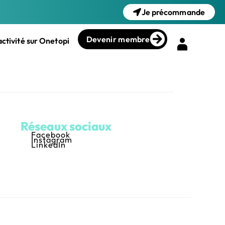
Je précommande
Devenir membre
ctivité sur Onetopi
Réseaux sociaux
Facebook
Instagram
LinkedIn