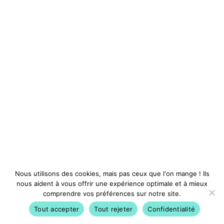
Nous utilisons des cookies, mais pas ceux que l'on mange ! Ils
nous aident à vous offrir une expérience optimale et à mieux
comprendre vos préférences sur notre site.
Tout accepter
Tout rejeter
Confidentialité
Activités
Avantages
Conférences
Compte