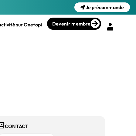
Je précommande
Devenir membre
ctivité sur Onetopi
CONTACT