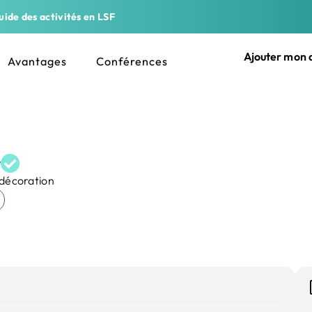
ide des activités en LSF
Ajouter mon a
Avantages
Conférences
y
 décoration