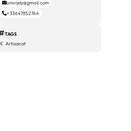
univady@gmail.com
+33647852764
TAGS
Artisanat