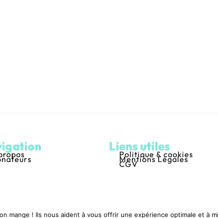
igation
Liens utiles
propos
Politique & cookies
nateurs
Mentions Légales
CGV
'on mange ! Ils nous aident à vous offrir une expérience optimale et à 