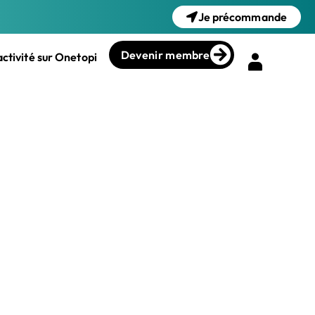
Je précommande
Devenir membre
ctivité sur Onetopi