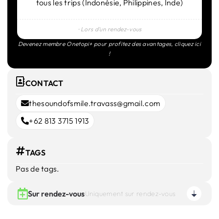
tous les trips (Indonésie, Philippines, Inde)
⸱ Lors d’un rendez-vous
Devenez membre Onetopi+ pour profitez des avantages,
cliquez ici
!
CONTACT
thesoundofsmile.travass@gmail.com
+62 813 3715 1913
TAGS
Pas de tags.
Sur rendez-vous
Uniquement sur rendez-vous