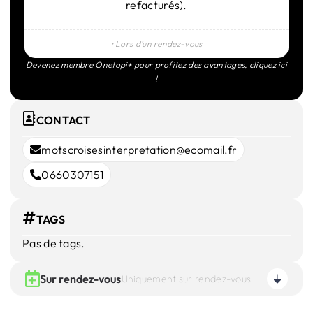
refacturés).
⸱ Lors d’un rendez-vous
Devenez membre Onetopi+ pour profitez des avantages,
cliquez ici
!
CONTACT
motscroisesinterpretation@ecomail.fr
0660307151
TAGS
Pas de tags.
Sur rendez-vous
Uniquement sur rendez-vous