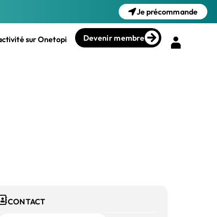
Je précommande
Devenir membre
ctivité sur Onetopi
CONTACT