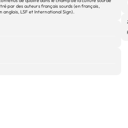
contenus de qualité dans le champ de la culture sourde
lustré par des auteurs français sourds (en français,
 anglais, LSF et International Sign).