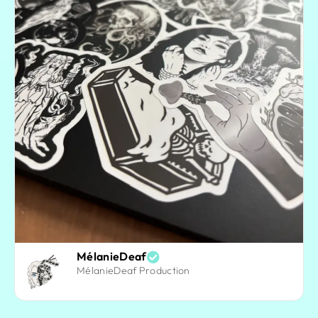
MélanieDeaf
MélanieDeaf Production