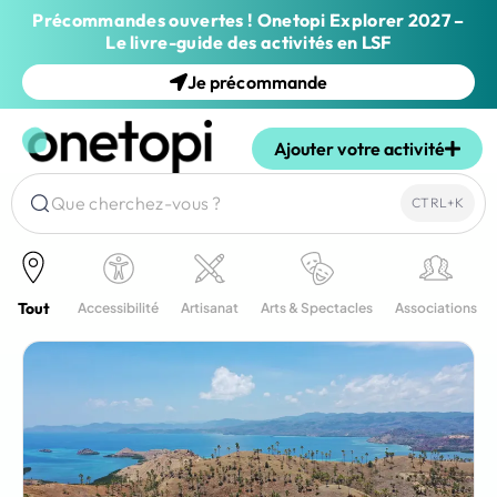
Précommandes ouvertes ! Onetopi Explorer 2027 –
Le livre-guide des activités en LSF
Je précommande
Ajouter votre activité
Que cherchez-vous ?
CTRL+K
Tout
Accessibilité
Artisanat
Arts & Spectacles
Associations