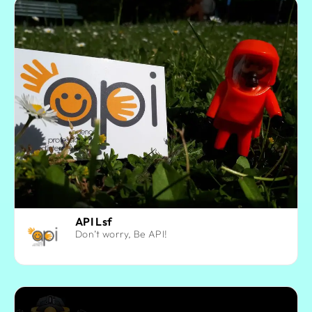
API Lsf
Don’t worry, Be API!