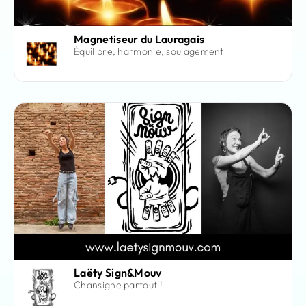
Magnetiseur du Lauragais
Équilibre, harmonie, soulagement
Laëty Sign&Mouv
Chansigne partout !