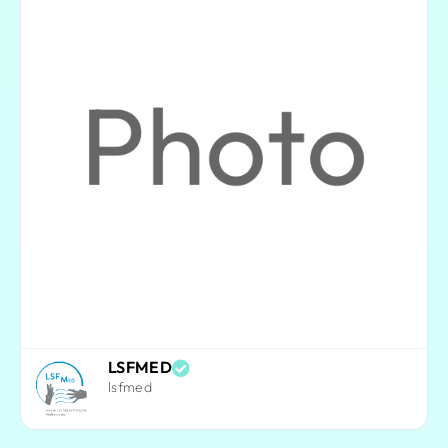
LSFMED
lsfmed