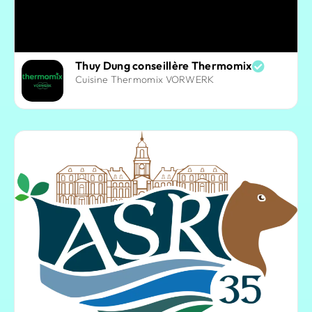
Thuy Dung conseillère Thermomix
Cuisine Thermomix VORWERK