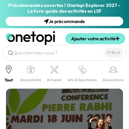
Précommandes ouvertes ! Onetopi Explorer 2027 –
Le livre-guide des activités en LSF
Je précommande
Ajouter votre activité
Que cherchez-vous ?
CTRL+K
Tout
Accessibilité
Artisanat
Arts & Spectacles
Associations