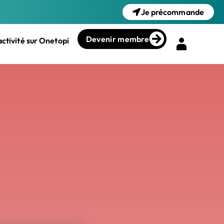
Je précommande
Devenir membre
ctivité sur Onetopi