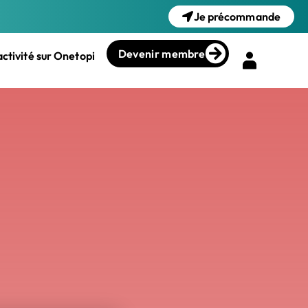
Je précommande
Devenir membre
ctivité sur Onetopi