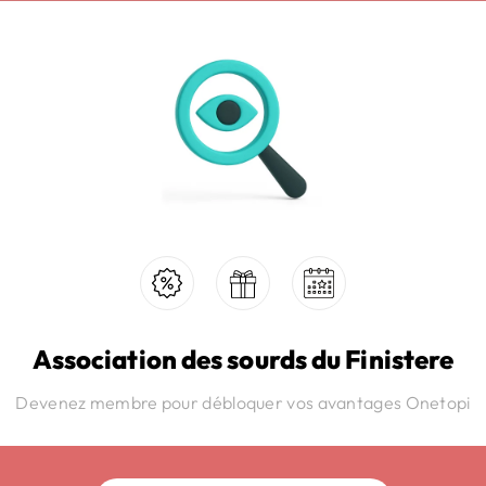
Association des sourds du Finistere
Devenez membre pour débloquer vos avantages Onetopi