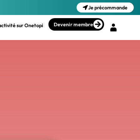
Je précommande
Devenir membre
ctivité sur Onetopi