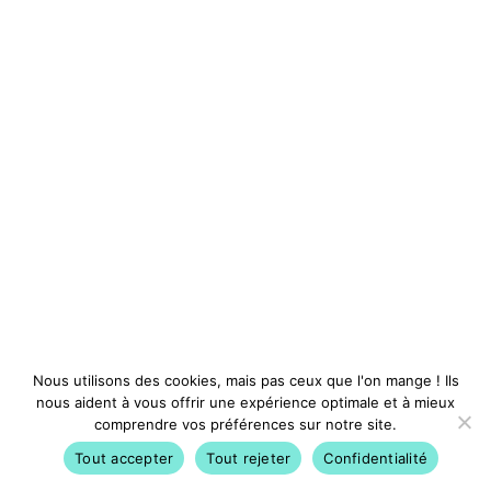
Nous utilisons des cookies, mais pas ceux que l'on mange ! Ils
nous aident à vous offrir une expérience optimale et à mieux
comprendre vos préférences sur notre site.
Tout accepter
Tout rejeter
Confidentialité
Activités
Avantages
Conférences
Compte