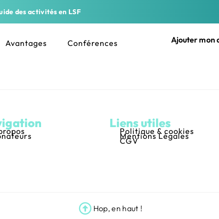
ide des activités en LSF
Ajouter mon a
Avantages
Conférences
igation
Liens utiles
propos
Politique & cookies
nateurs
Mentions Légales
CGV
Hop, en haut !