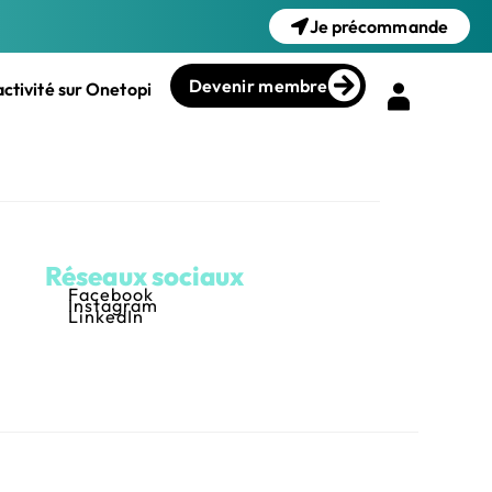
Je précommande
Devenir membre
ctivité sur Onetopi
Réseaux sociaux
Facebook
Instagram
LinkedIn