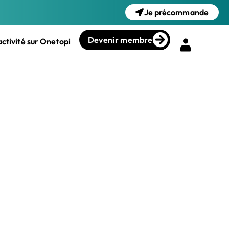
Je précommande
Devenir membre
ctivité sur Onetopi