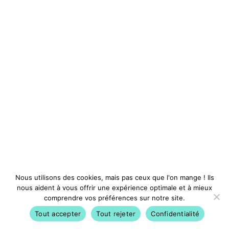
Nous utilisons des cookies, mais pas ceux que l'on mange ! Ils
nous aident à vous offrir une expérience optimale et à mieux
comprendre vos préférences sur notre site.
Tout accepter
Tout rejeter
Confidentialité
Activités
Avantages
Conférences
Compte